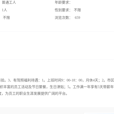
：
普通工人
年龄要求：
：
1人
性别要求：
不限
：
不限
浏览次数：
659
。3、有驾照福利待遇：1。上班时间9：00-18：00，月休4天；2。市
组织丰富的员工活动及节日聚餐，生日津贴；5。工作满一年享有5天带薪
度，为员工的职业生涯发展提供广阔的平台。