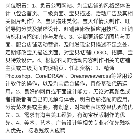
岗位职责：1、负责公司网站、淘宝店铺的风格整体设
计（包含首页、二级页面、宝贝描述、活动广告及其相
关图片制作）2、宝贝描述美化、宝贝详情页制作、旺
铺导购分类及描述设计、旺铺装修模板应用技巧、旺铺
店标和店招的制作与发布。3、定期更新促销图片与页
面，配合店铺活动营销，及时发现宝贝描述不足之处，
定期修改宝贝描述页面。对宝贝∕店铺LOGO、招牌、宝
贝特效设计。4、根据不同的活动内容制作相关的店铺
主页或二级页面的促销页。任职资格：1、精通
Photoshop、CorelDRAW 、Dreamweavercss等常用设
计软件的操作，以及淘宝后台操作，具备基础代码运
用。2、良好的网页或平面设计能力，无论对其颜色或
者排版都有自己的见解与体会，明白色彩搭配的应用，
分清楚次要或主要，有创意，对视觉表达效果优秀的优
先。3、需求有淘宝美工经验，有淘宝模版制作的优
先。4、美术，艺术，广告设计等相关专业者优先残疾
人优先， 接收残疾人应聘